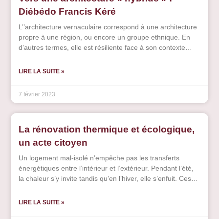
Diébédo Francis Kéré
L’’architecture vernaculaire correspond à une architecture
propre à une région, ou encore un groupe ethnique. En
d’autres termes, elle est résiliente face à son contexte
géo-climatique et s’adapte à son environnement imminent
tant dans le choix des matériaux et la technique de
LIRE LA SUITE »
construction, qu’à son exposition et sa forme. Ces bâtis
répondent aux différents principes du développement
7 février 2023
durable et de l’écoconception (…)
La rénovation thermique et écologique,
un acte citoyen
Un logement mal-isolé n’empêche pas les transferts
énergétiques entre l’intérieur et l’extérieur. Pendant l’été,
la chaleur s’y invite tandis qu’en l’hiver, elle s’enfuit. Ces
habitations, appelées passoires thermiques, dû à leur
déperditions, sont classées F ou G dans le diagnostic de
LIRE LA SUITE »
performance énergétique (DPE). Ces pertes se font à