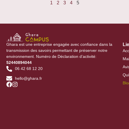
1
2
3
4
5
à effet de serre, construire plus rapidement et
efficacement.
Ghara est une entreprise engagée avec confiance dans la
Li
transmission des savoirs permettant de préserver notre
Acc
environnement. Numéro de Déclaration d’activité:
Mai
52440894044
Avi
06 42 68 12 20
Qu
hello@ghara.fr
Blo