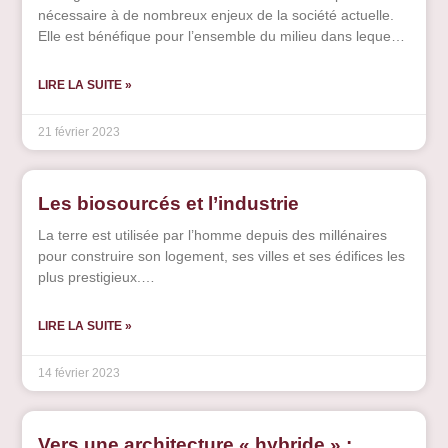
nécessaire à de nombreux enjeux de la société actuelle.
de la serre.
Elle est bénéfique pour l’ensemble du milieu dans lequel
elle s’inscrit, en participant à la transition écologique, mais
également pour les enfants, à qui cela va permettre
LIRE LA SUITE »
d’apprendre de nouveaux savoirs, mais aussi de
transformer leur manière de jouer. En effet, cela
21 février 2023
leur ouvre de nouvelles possibilités et perspectives, en
créant de nouveaux jeux et de nouveaux espaces, mais
également en permettant d’inclure de la mixité et un climat
Les biosourcés et l’industrie
social bienveillant
La terre est utilisée par l’homme depuis des millénaires
pour construire son logement, ses villes et ses édifices les
plus prestigieux.
Elle n’a pas besoin de tous ces adjuvants et de toute cette
filière industrielle pour être mise en oeuvre et en valeur.
LIRE LA SUITE »
14 février 2023
Vers une architecture « hybride » :