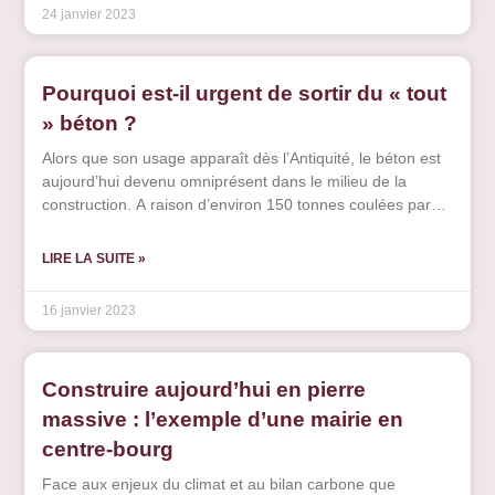
hauteur de 25 à 30% par la toiture, de 20 à 25% par les
24 janvier 2023
murs et de 7 à 10 % par les planchers bas.
Pourquoi est-il urgent de sortir du « tout
» béton ?
Alors que son usage apparaît dès l’Antiquité, le béton est
aujourd’hui devenu omniprésent dans le milieu de la
construction. A raison d’environ 150 tonnes coulées par
seconde, ce matériau est tellement utilisé qu’il représente
la 2ème substance la plus consommée au monde, juste
LIRE LA SUITE »
après l’eau et loin devant le plastique. Cet engouement
est dû à ses nombreuses qualités : faible coût, bonne
16 janvier 2023
résistance, facilité et rapidité de mise en œuvre.
Cependant, il se voit de plus en plus critiqué et abandonné
au profit d’autres modes constructifs. En effet le béton a
Construire aujourd’hui en pierre
pour inconvénient majeur d’impacter considérablement
l’environnement sur de nombreux aspects.
massive : l’exemple d’une mairie en
centre-bourg
Face aux enjeux du climat et au bilan carbone que