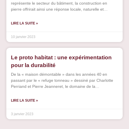
représente le secteur du bâtiment, la construction en
pierre offrirait ainsi une réponse locale, naturelle et
fondée. L’économie d’énergie liée à sa mise en œuvre
s’accorde en effet avec la proximité des gisements.
LIRE LA SUITE »
10 janvier 2023
Le proto habitat : une expérimentation
pour la durabilité
De la « maison démontable » dans les années 40 en
passant par le « refuge tonneau » dessiné par Charlotte
Perriand et Pierre Jeanneret, le domaine de la
construction n’a cessé depuis le début du 20ème siècle de
développer des structures autour de l’habitat léger. Les
LIRE LA SUITE »
premiers prototypes s’inspirent de la « préfabrication »
développée dans d’autres domaines comme celui de
3 janvier 2023
l’automobile, et permettent de mieux s’adapter aux
évolutions des usages. Ainsi, ces systèmes constructifs
permettent de réduire drastiquement les émissions de gaz