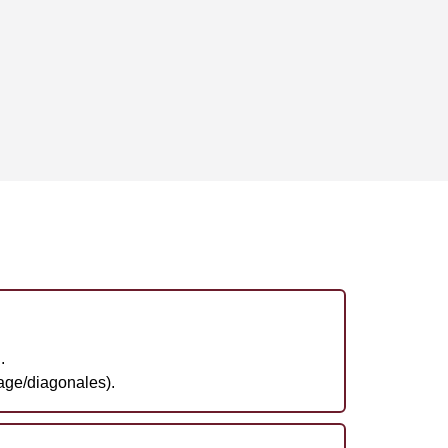
.
age/diagonales).