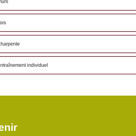
murs
ois
charpente
entraînement individuel
enir