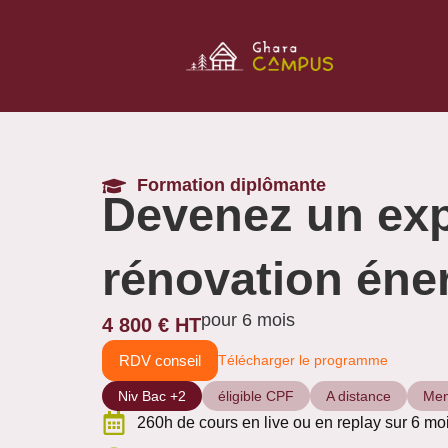
Formation diplômante
Devenez un exp
rénovation éne
pour 6 mois
4 800 € HT
RDV conseil
Télécharger le programme
Niv Bac +2
éligible CPF
A distance
Men
260h de cours en live ou en replay sur 6 mo