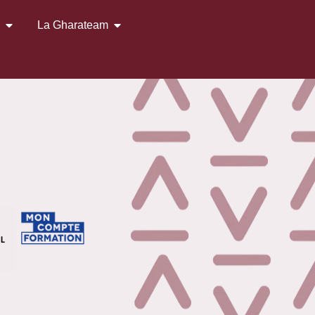
s
La Gharateam