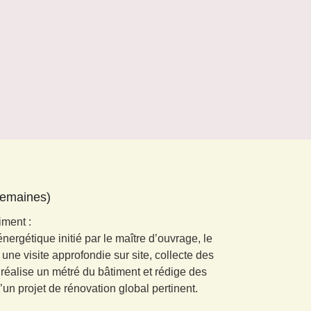
Pour réussi
semaines)
iment :
nergétique initié par le maître d’ouvrage, le
une visite approfondie sur site, collecte des
éalise un métré du bâtiment et rédige des
un projet de rénovation global pertinent.