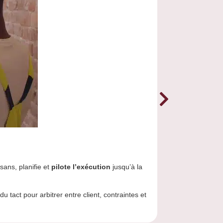
isans, planifie et
pilote l’exécution
jusqu’à la
 tact pour arbitrer entre client, contraintes et
Le
conseiller en 