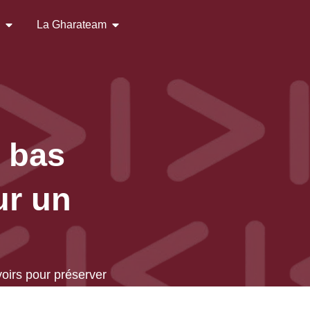
s
La Gharateam
n bas
r un
oirs pour préserver