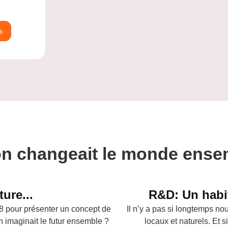
s
 on changeait le monde ense
ure...
R&D: Un habi
 pour présenter un concept de
Il n’y a pas si longtemps no
n imaginait le futur ensemble ?
locaux et naturels. Et s