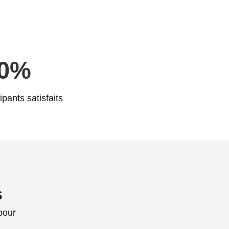
0
%
ipants satisfaits
s
pour