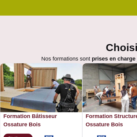
du 07/09/2026 au 01/09/2028
Places disponibles: 25
En savoir plus
Bâtir avec la chaleur
Distanciel
du 08/09/2026 au 11/09/2026
Choisi
Places disponibles: 6
En savoir plus
Nos formations sont
prises en charge
Isolation Bardage et
ITE (IBI)
FRETIN (LILLE)
du 14/09/2026 au 18/09/2026
Places disponibles: 2
En savoir plus
Structure Ossature
Formation Bâtisseur
Bois
Formation Structur
Ossature Bois
73000 Chambéry
Ossature Bois
du 28/09/2026 au 02/10/2026
Places disponibles: 1