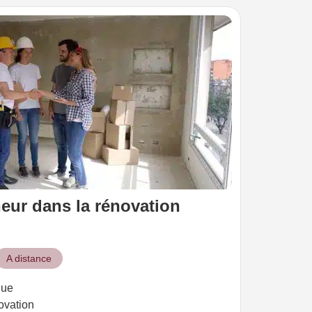
eur dans la rénovation
A distance
que
ovation