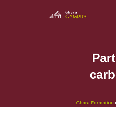
Part
car
Ghara Formation
e