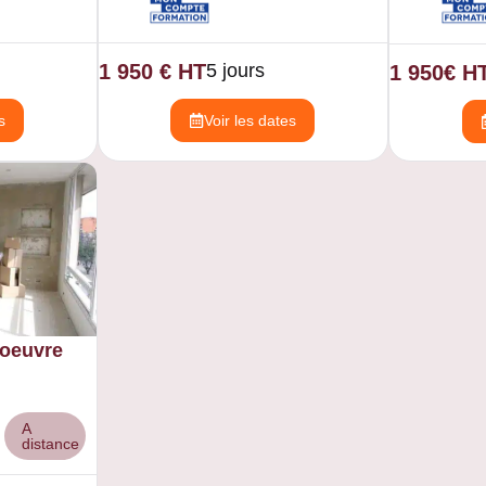
1 950 € HT
5 jours
1 950€ H
s
Voir les dates
’oeuvre
A
distance