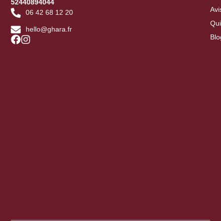
52440894044
Avi
06 42 68 12 20
Qu
hello@ghara.fr
Blo