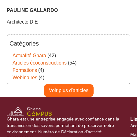
PAULINE GALLARDO
Architecte D.E
Catégories
Actualité Ghara
(42)
Articles écoconstructions
(54)
Formations
(4)
Webinaires
(4)
Voir plus d'articles
Ghara est une entreprise engagée avec confiance dans la
Li
transmission des savoirs permettant de préserver notre
Acc
environnement. Numéro de Déclaration d’activité:
Mai