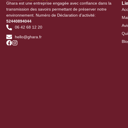
Ghara est une entreprise engagée avec confiance dans la
Li
transmission des savoirs permettant de préserver notre
Acc
environnement. Numéro de Déclaration d’activité:
Mai
52440894044
Avi
06 42 68 12 20
Qu
hello@ghara.fr
Blo